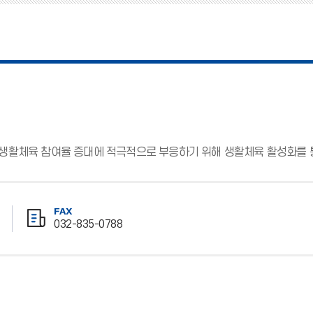
고 생활체육 참여율 증대에 적극적으로 부응하기 위해 생활체육 활성화를
FAX
032-835-0788
팩
스
번
호