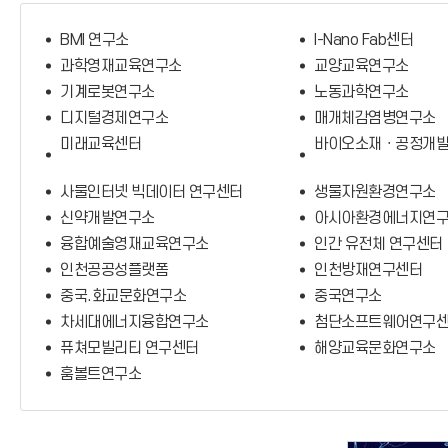
BMI 연구소
I-Nano Fab센터
과학영재교육연구소
교양교육연구소
기계로봇연구소
노동과학연구소
디지털경제연구소
매개체감염병연구소
미래교육센터
바이오소재ㆍ공정개
사물인터넷 빅데이터 연구센터
생물자원환경연구소
신약개발연구소
아시아환경에너지연
융합예술영재교육연구소
인간 유전체 연구센터
인천공공성플랫폼
인천방재연구센터
중국.화교문화연구소
중국연구소
차세대에너지융합연구소
첨단소프트웨어연구
퓨쳐모빌리티 연구센터
해양교육문화연구소
훔볼트연구소