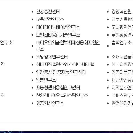
건강증진센터
경영혁신원
교육발전연구소
글로벌융합
데이터이노베이션연구소
도시과학연
모빌리티융합기술연구소
무한상상연
발연구소
바이오의약품원부자재상용화지원연
법학연구소
구소
소방방재연구센터
소재계면공
구원
에너지엑셀런스와 스마트시티 랩
에너지환경
인간중심 인공지능 연구센터
인공지능금
일본연구소
재난안전공
지능형센서융합연구센터
지역문화연
센터
친환경바이오플라스틱연구소
코퍼스연구
화공혁신연구소
환경융합기