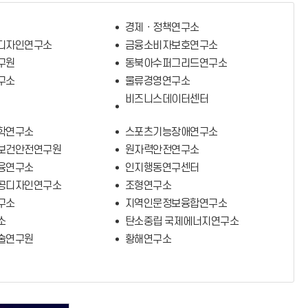
경제ㆍ정책연구소
디자인연구소
금융소비자보호연구소
구원
동북아수퍼그리드연구소
구소
물류경영연구소
비즈니스데이터센터
학연구소
스포츠기능장애연구소
보건안전연구원
원자력안전연구소
융연구소
인지행동연구센터
공디자인연구소
조형연구소
구소
지역인문정보융합연구소
소
탄소중립 국제에너지연구소
술연구원
황해연구소