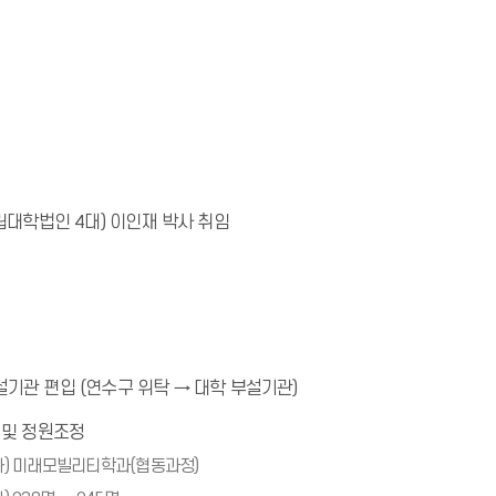
립대학법인 4대) 이인재 박사 취임
기관 편입 (연수구 위탁 → 대학 부설기관)
 및 정원조정
석사) 미래모빌리티학과(협동과정)