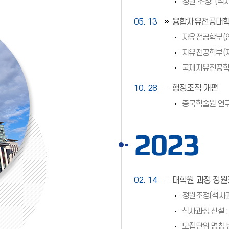
정원 조정: (석사
05. 13
융합자유전공대학
자유전공학부(인문
자유전공학부(자연
국제자유전공학부
10. 28
행정조직 개편
중국학술원 연
2023
02. 14
대학원 과정 정원
정원조정(석사과정
석사과정 신설 
모집단위 명칭 