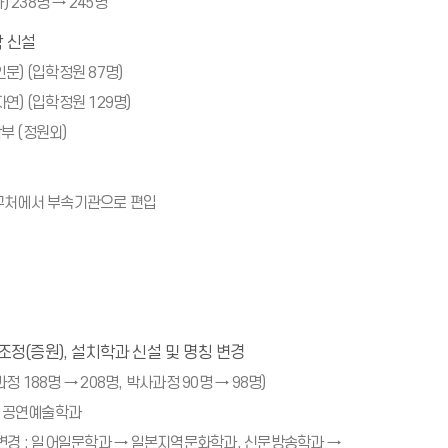
) 238명 → 245명
 신설
) (입학정원 87명)
) (입학정원 129명)
 (정원외)
구처에서 부속기관으로 편입
조정(증원), 설치학과 신설 및 명칭 변경
 188명 → 208명, 박사과정 90명 → 98명)
: 공연예술학과
변경 : 일어일문학과 → 일본지역문화학과, 신문방송학과 →