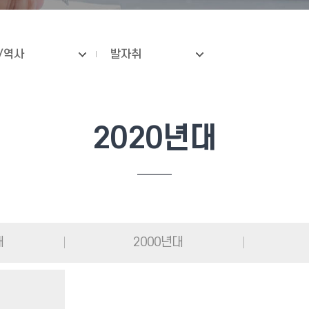
/역사
발자취
2020년대
대
2000년대
혁