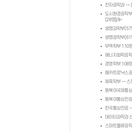
전자공학과 →
도시환경공학부(
(28명)/li>
생명과학부(57명
생명공학부(61
무역학부 110명
에너지화학공학과
경영학부 108명
메카트로닉스공
체육학부 → 
동북아국제통상
동북아통상전공
한국통상전공 →
데이터과학과 신
스마트물류공학전