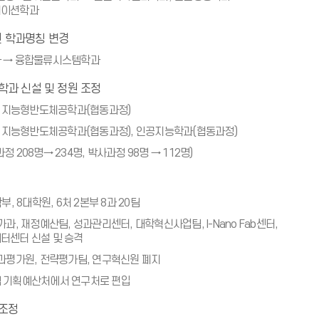
케이션학과
 학과명칭 변경
 → 융합물류시스템학과
학과 신설 및 정원 조정
: 지능형반도체공학과(협동과정)
: 지능형반도체공학과(협동과정), 인공지능학과(협동과정)
 208명→ 234명, 박사과정 98명 → 112명)
부, 8대학원, 6처 2본부 8과 20팀
과, 재정예산팀, 성과관리센터, 대학혁신사업팀, I-Nano Fab센터,
터센터 신설 및 승격
과평가원, 전략평가팀, 연구혁신원 폐지
 기획예산처에서 연구처로 편입
원조정