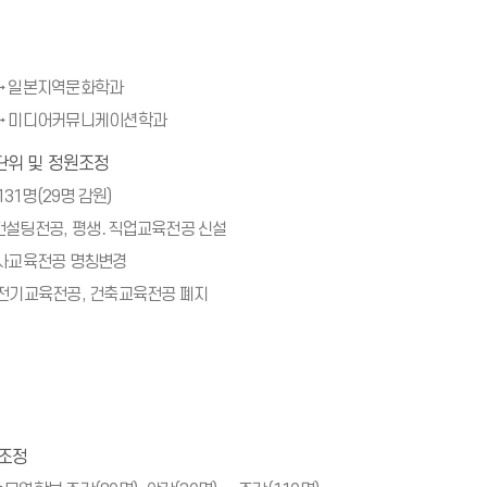
→ 일본지역문화학과
→ 미디어커뮤니케이션학과
단위 및 정원조정
131명(29명 감원)
컨설팅전공, 평생․직업교육전공 신설
역사교육전공 명칭변경
전기교육전공, 건축교육전공 폐지
원조정