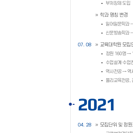
부처장제 도입
학과 명칭 변경
일어일문학과 
신문방송학과 
07. 08
교육대학원 모집
정원 160명 → 
수업설계·수업
역사전공 → 
물리교육전공, 
2021
04. 28
모집단위 및 정