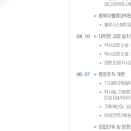
미디어커뮤니
동북아물류대학원
물류시스템학과
04. 10
대학원 과정 설치
석사과정 신설 
박사과정 신설 
정원조정(석사과정
06. 07
행정조직 개편
11대학 2독립학
학사팀, 기획평가
인공지능빅데이
기획예산과, 성
미래전략기획팀
모집단위 및 정