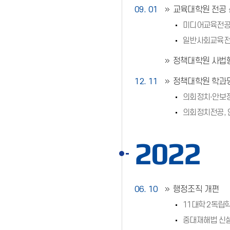
09. 01
교육대학원 전공 
미디어교육전공
일반사회교육전
정책대학원 사법행
12. 11
정책대학원 학과명
의회정치⋅안보
의회정치전공,
2022
06. 10
행정조직 개편
11대학 2독립학
중대재해법 신