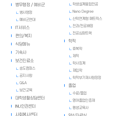
학생설계융합전공
병무행정 / 예비군
Nano Degree
병사행정
산학연계형 매트릭스
예비군연대
전과/전공배정
IT서비스
전공심화트랙
편의/복지
학적
식당메뉴
휴복학
기숙사
제적
보건진료소
학사징계
송도캠퍼스
재입학
공지사항
학적부기재사항정정
Q&A
졸업
보건교육
수료/졸업
대학생활상담센터
영어졸업인증제
INU인권센터
평생교육사
사회봉사센터
양식자료실