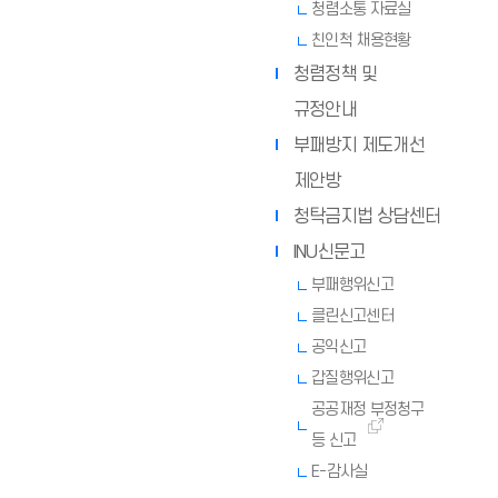
청렴소통 자료실
친인척 채용현황
청렴정책 및
규정안내
부패방지 제도개선
제안방
청탁금지법 상담센터
INU신문고
부패행위신고
클린신고센터
공익신고
갑질행위신고
공공재정 부정청구
등 신고
E-감사실