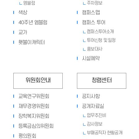
엠블럼
주차정보
색상
캠퍼스맵
40주년 엠블럼
캠퍼스 투어
캠퍼스투어소개
교가
투어신청 및 일정
횃불이캐릭터
홍보대사
시설예약
위원회안내
청렴센터
교육연구위원회
공지사항
재무경영위원회
공개자료실
업무추진비
장학복지위원회
감사정보
등록금심의위원회
부패공직자 현황공개
평의원회