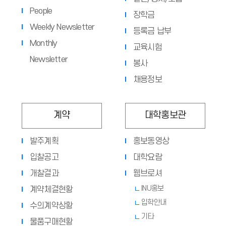
People
장학금
Weekly Newsletter
등록금 납부
Monthly
교육시험
Newsletter
봉사
채용정보
계약
대학홍보관
발주계획
홍보동영상
입찰공고
대학요람
개찰결과
웹브로셔
INU홍보
계약체결현황
입학안내
수의계약상황
기타
물품구매현황