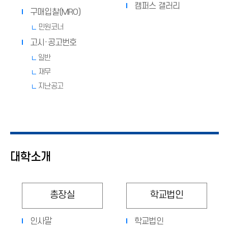
캠퍼스 갤러리
구매입찰(MRO)
민원코너
고시·공고번호
일반
재무
지난공고
대학소개
총장실
학교법인
인사말
학교법인