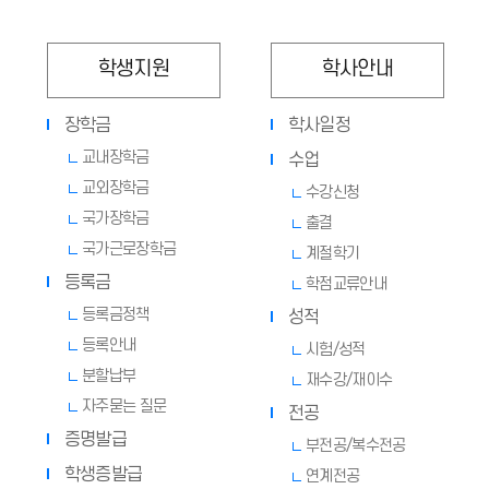
학생지원
학사안내
장학금
학사일정
교내장학금
수업
교외장학금
수강신청
국가장학금
출결
국가근로장학금
계절학기
등록금
학점교류안내
등록금정책
성적
등록안내
시험/성적
분할납부
재수강/재이수
자주묻는 질문
전공
증명발급
부전공/복수전공
학생증발급
연계전공