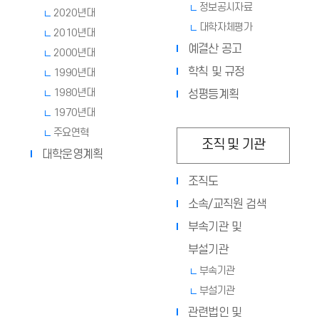
정보공시자료
2020년대
대학자체평가
2010년대
예결산 공고
2000년대
학칙 및 규정
1990년대
1980년대
성평등계획
1970년대
주요연혁
조직 및 기관
대학운영계획
조직도
소속/교직원 검색
부속기관 및
부설기관
부속기관
부설기관
관련법인 및