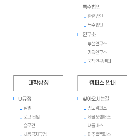
특수법인
관련법인
특수법인
연구소
부설연구소
기타연구소
국책연구센터
대학상징
캠퍼스 안내
UI규정
찾아오시는길
심벌
송도캠퍼스
로고 타입
제물포캠퍼스
슬로건
셔틀버스
사용금지규정
미추홀캠퍼스