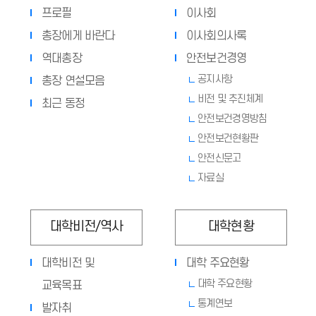
프로필
이사회
총장에게 바란다
이사회의사록
역대총장
안전보건경영
공지사항
총장 연설모음
비전 및 추진체계
최근 동정
안전보건경영방침
안전보건현황판
안전신문고
자료실
대학비전/역사
대학현황
대학비전 및
대학 주요현황
대학 주요현황
교육목표
통계연보
발자취