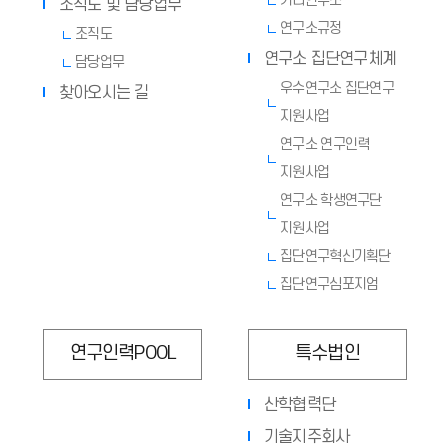
기타연구소
조직도 및 담당업무
연구소규정
조직도
연구소 집단연구체계
담당업무
우수연구소 집단연구
찾아오시는 길
지원사업
연구소 연구인력
지원사업
연구소 학생연구단
지원사업
집단연구혁신기획단
집단연구심포지엄
연구인력POOL
특수법인
산학협력단
기술지주회사