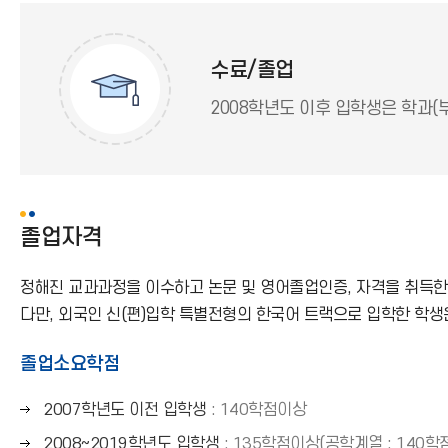
수료/졸업
2008학년도 이후 입학생은 학과(
졸업자격
정해진 교과과정을 이수하고 논문 및 영어졸업인증, 자격을 취득한
다만, 외국인 신(편)입학 특별전형의 한국어 트랙으로 입학한 학
졸업소요학점
오
2007학년도 이전 입학생
: 140학점이상
른
오
2008~2019학년도 입학생
: 135학점이상(공학계열 : 140학