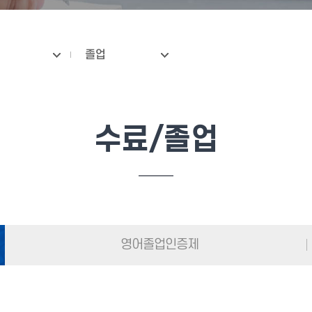
졸업
수료/졸업
영어졸업인증제