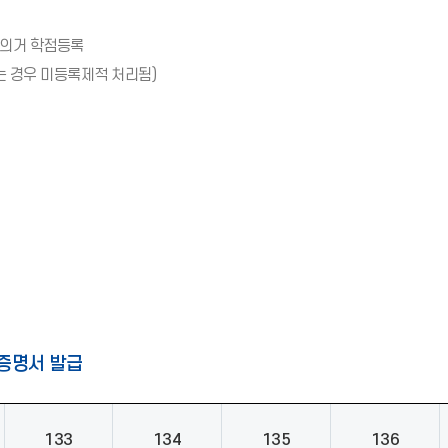
 의거 학점등록
는 경우 미등록제적 처리됨)
증명서 발급
133
134
135
136