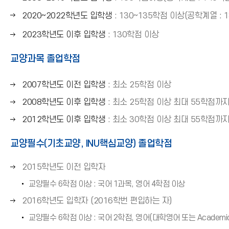
쪽
른
오
2020~2022학년도 입학생
: 130~135학점 이상(공학계열 : 
화
쪽
른
살
화
오
2023학년도 이후 입학생
: 130학점 이상
쪽
표
살
른
화
(
교양과목 졸업학점
표
쪽
살
→
(
화
표
)
→
살
오
2007학년도 이전 입학생
: 최소 25학점 이상
(
)
표
른
→
오
2008학년도 이후 입학생
: 최소 25학점 이상 최대 55학점까
(
쪽
)
른
오
2012학년도 이후 입학생
: 최소 30학점 이상 최대 55학점까
→
화
쪽
른
)
살
화
교양필수(기초교양, INU핵심교양) 졸업학점
쪽
표
살
화
(
표
오
2015학년도 이전 입학자
살
→
(
른
표
)
교양필수 6학점 이상 : 국어 1과목, 영어 4학점 이상
→
쪽
(
)
오
2016학년도 입학자 (2016학번 편입하는 자)
화
→
른
살
)
교양필수 6학점 이상 : 국어 2학점, 영어(대학영어 또는 Academic 
쪽
표