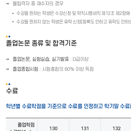
른
표
)
오
불합격자 중 재수자의 경우
→
쪽
(
른
)
수강을 원하는 학생은 수강신청 및 학칙시행세칙 제12조 제2항에
화
→
쪽
살
수강을 원하지 않는 학생은 휴학 신청(등록도 안하고 휴학도 안하
)
화
표
살
(
표
졸업논문 종류 및 합격기준
→
(
)
→
오
졸업논문, 실험실습, 실기발표
: D급이상
)
른
오
졸업종합시험
: 시험총점의 60% 이상 득점
쪽
른
화
쪽
살
수료
화
표
살
(
표
학년별 수료학점을 기준으로 수료를 인정하고 학기말 수료
→
(
)
→
)
졸업학점
130
131
132