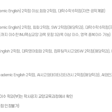
mic English) 2학점 이상,회화 2학점, 대학수학 6학점(자연·공학계열)
mic English) 2학점, 회화 2학점, SW 2학점(해당학과), 대학수학 6학점
까지 이수한 INU핵심교양 과목 포함 3과목 이상 이수, 영역 중복이수 가능)
 English 2학점, 대학영어회화 2학점, 컴퓨팅적사고와SW 2학점(해당학과)
ademic English 2학점, AI사고와데이터리터러시 2학점(해당학과), AI
알
) 이수 학과(부)는 학사공지 교양교육과정에서 확인
림
알
학점 인정불가)
(
림