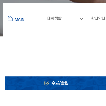
대학생활
학사안내
수료/졸업