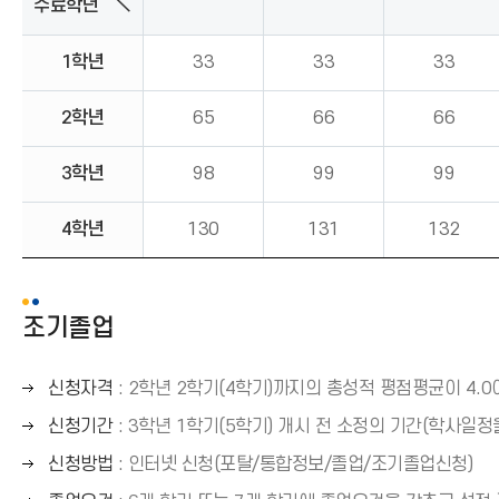
수료학년 ＼
1학년
33
33
33
2학년
65
66
66
3학년
98
99
99
4학년
130
131
132
조기졸업
오
신청자격
: 2학년 2학기(4학기)까지의 총성적 평점평균이 4.0
른
오
신청기간
: 3학년 1학기(5학기) 개시 전 소정의 기간(학사일정
쪽
른
오
신청방법
: 인터넷 신청(포탈/통합정보/졸업/조기졸업신청)
화
쪽
른
살