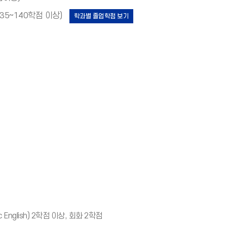
135~140학점 이상)
학과별 졸업학점 보기
지
지
English) 2학점 이상, 회화 2학점