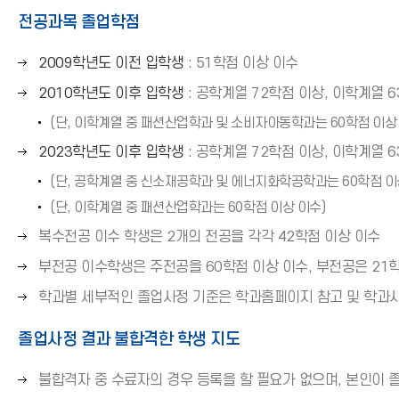
)
전공과목 졸업학점
오
2009학년도 이전 입학생
: 51학점 이상 이수
른
오
2010학년도 이후 입학생
: 공학계열 72학점 이상, 이학계열 6
쪽
른
(단, 이학계열 중 패션산업학과 및 소비자아동학과는 60학점 이상
화
쪽
살
오
2023학년도 이후 입학생
: 공학계열 72학점 이상, 이학계열 6
화
표
른
살
(단, 공학계열 중 신소재공학과 및 에너지화학공학과는 60학점 이
(
쪽
표
(단, 이학계열 중 패션산업학과는 60학점 이상 이수)
→
화
(
)
오
살
복수전공 이수 학생은 2개의 전공을 각각 42학점 이상 이수
→
른
표
)
오
부전공 이수학생은 주전공을 60학점 이상 이수, 부전공은 21
쪽
(
른
오
학과별 세부적인 졸업사정 기준은 학과홈페이지 참고 및 학과
화
→
쪽
른
살
)
화
졸업사정 결과 불합격한 학생 지도
쪽
표
살
화
(
표
오
불합격자 중 수료자의 경우 등록을 할 필요가 없으며, 본인이 
살
→
(