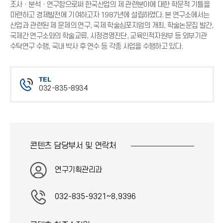
조사ㆍ분석ㆍ연구함으로써 한국산업의 제 관련분야에 대한 학문적 기틀을
마련하고 경제발전에 기여하고자 1987년에 설립하였다. 본 연구소에서는
산업과 관련된 제 문제의 연구, 국제 학술심포지엄의 개최, 학술논문집 발간,
국제간 연구소와의 학술교류, 시정경영진단, 교육인적자원부 등 외부기관
수탁연구 수행, 국내 박사 후 연수 등 각종 사업을 수행하고 있다.
TEL
032-835-8934
전
화
번
호
콘텐츠 담당부서 및
연락처
연구기획관리과
032-835-9321~8,9396