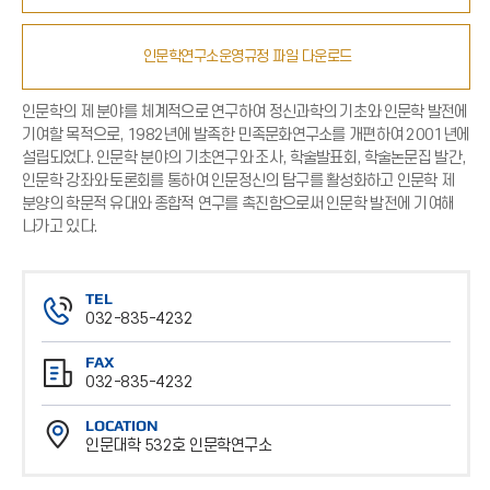
인문학연구소운영규정 파일 다운로드
인문학의 제 분야를 체계적으로 연구하여 정신과학의 기초와 인문학 발전에
기여할 목적으로, 1982년에 발족한 민족문화연구소를 개편하여 2001년에
설립되었다. 인문학 분야의 기초연구와 조사, 학술발표회, 학술논문집 발간,
인문학 강좌와 토론회를 통하여 인문정신의 탐구를 활성화하고 인문학 제
분양의 학문적 유대와 종합적 연구를 촉진함으로써 인문학 발전에 기여해
나가고 있다.
TEL
032-835-4232
전
FAX
화
032-835-4232
번
팩
호
LOCATION
스
인문대학 532호 인문학연구소
번
위
호