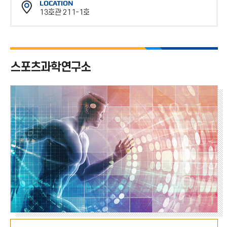
LOCATION
스
13호관 211-1호
번
위
호
치
스포츠과학연구소