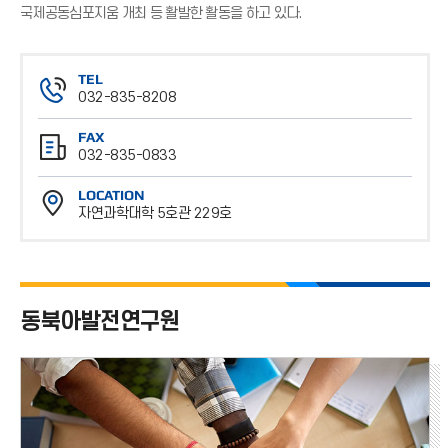
국제공동심포지움 개최 등 활발한 활동을 하고 있다.
TEL
032-835-8208
전
FAX
화
032-835-0833
번
팩
호
LOCATION
스
자연과학대학 5호관 229호
번
위
호
치
동북아발전연구원