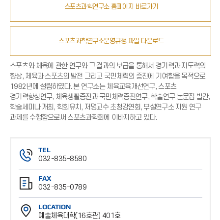
스포츠과학연구소 홈페이지 바로가기
스포츠과학연구소운영규정 파일 다운로드
스포츠와 체육에 관한 연구와 그 결과의 보급을 통해서 경기력과 지도력의
향상, 체육과 스포츠의 발전 그리고 국민체력의 증진에 기여함을 목적으로
1982년에 설립하였다. 본 연구소는 체육교육개선연구, 스포츠
경기력항상연구, 체육생활증진과 국민체력증진연구, 학술연구 논문집 발간,
학술세미나 개최, 학회유치, 저명교수 초청강연회, 부설연구소 지원 연구
과제를 수행함으로써 스포츠과학회에 이바지하고 있다.
TEL
032-835-8580
전
FAX
화
032-835-0789
번
팩
호
LOCATION
스
예술체육대학(16호관) 401호
번