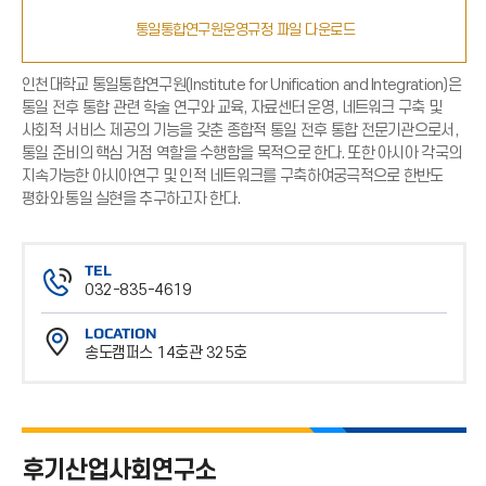
통일통합연구원운영규정 파일 다운로드
인천대학교 통일통합연구원(Institute for Unification and Integration)은
통일 전후 통합 관련 학술 연구와 교육, 자료센터 운영, 네트워크 구축 및
사회적 서비스 제공의 기능을 갖춘 종합적 통일 전후 통합 전문기관으로서,
통일 준비의 핵심 거점 역할을 수행함을 목적으로 한다. 또한 아시아 각국의
지속가능한 아시아연구 및 인적 네트워크를 구축하여궁극적으로 한반도
평화와 통일 실현을 추구하고자 한다.
TEL
032-835-4619
전
LOCATION
화
송도캠퍼스 14호관 325호
번
위
호
치
후기산업사회연구소