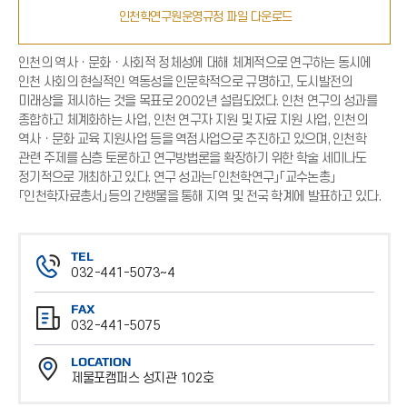
인천학연구원운영규정 파일 다운로드
인천의 역사ㆍ문화ㆍ사회적 정체성에 대해 체계적으로 연구하는 동시에
인천 사회의 현실적인 역동성을 인문학적으로 규명하고, 도시발전의
미래상을 제시하는 것을 목표로 2002년 설립되었다. 인천 연구의 성과를
종합하고 체계화하는 사업, 인천 연구자 지원 및 자료 지원 사업, 인천의
역사ㆍ문화 교육 지원사업 등을 역점사업으로 추진하고 있으며, 인천학
관련 주제를 심층 토론하고 연구방법론을 확장하기 위한 학술 세미나도
정기적으로 개최하고 있다. 연구 성과는「인천학연구」「교수논총」
「인천학자료총서」등의 간행물을 통해 지역 및 전국 학계에 발표하고 있다.
TEL
032-441-5073~4
전
FAX
화
032-441-5075
번
팩
호
LOCATION
스
제물포캠퍼스 성지관 102호
번
위
호