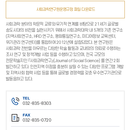
사회과학연구원운영규정 파일 다운로드
사회과학 분야의 학문적 교류와 유기적 연계를 바탕으로 21세기 글로벌
송도시대의 비전을 실현시키기 위해서 사회과학대학 내 5개의 기존 연구소
(지역사회연구소, HRD 연구소, 평화통일연구소, 미디어정보 교육센터,
위기관리 연구센터)를 통합하여 2012년에 설립되었다. 본 연구원은
사회과학 전반을 아우르는 다양한 학술 활동과 교내외의 의뢰로 수행하는
조사 연구 및 정책개발 사업 등을 수행하고 있으며, 전국 규모의
전문학술지인 『사회과학연구』(Journal of Social Science) 를 연간 2회
발간하고 있다. 인천지역 이점을 충분히 살릴 수 있는 다양한 프로그램 개발
및 지역사회 협력 사업 등을 통해 글로벌 경쟁력을 갖춘 우수연구기관으로
발돋음하고 있다.
TEL
032-835-8303
전
FAX
화
032-835-0720
번
팩
호