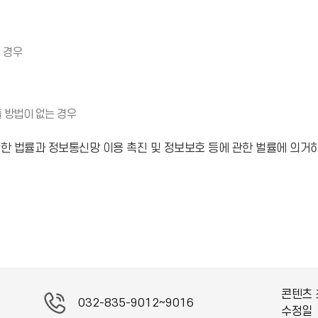
 경우
 방법이 없는 경우
한 법률과 정보통신망 이용 촉진 및 정보보호 등에 관한 벌률에 의거
콘텐츠 
032-835-9012~9016
수정일