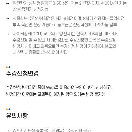
쪽
오
직전학기 성적 평점평균 3.5이상인 자는 21학점까지, 4.0이상인 자는
화
른
24학점까지 신청가능
살
쪽
오
표
최종학년 수강신청학점은 최저 9학점이며, 8학기 경과자는 졸업학점
화
른
(
부족 학점만 신청 가능하고 등록금은 신청학점에 따라 차등 납부
살
쪽
→
오
표
사이버강좌(OCU) 교과목(교양선택)은 한학기에 6학점 이내에서
화
)
른
(
수강신청 할 수 있고 사이버강좌로 수강신청한 과목은 수강신청
살
쪽
→
변경시 사이버교 과목으로만 수강신청 변경이 가능하며, 별도의
표
화
)
시스템 사용료를 납부하여야 한다.
(
살
→
표
)
(
수강신청변경
→
)
수강신청 변경기간 중에 Web을 이용하여 본인이 변경 신청하고,
변경기간 이후에는 교과목이 폐강된 경우 외에는 변경 불가능
유의사항
오
강의시간표상 중복되는 교과목은 수강신청 불가