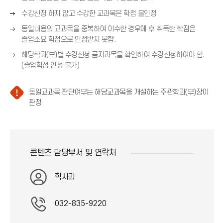
른
오
수강신청 하지 않고 수강한 교과목은 학점 불인정
쪽
른
오
화
동일내용의 교과목을 중복하여 이수한 경우에 후 취득한 학점은
쪽
른
살
졸업소요 학점으로 인정받지 못함.
화
쪽
표
오
살
해당학과(부)별 수강신청 금지과목을 확인하여 수강신청하여야 함.
화
(
른
표
(졸업학점 인정 불가)
살
→
쪽
(
표
)
화
→
(
동일교과목 판단여부는 해당교과목을 개설하는 주관학과(부)장이
살
)
→
주
판정
표
)
의
(
(
→
느
)
낌
콘텐츠 담당부서 및
연락처
표
아
이
학사과
콘
)
032-835-9220