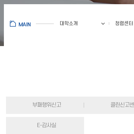
대학소개
청렴센터
부패행위신고
클린신고
E-감사실