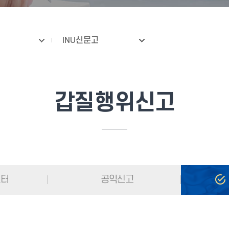
INU신문고
갑질행위신고
센터
공익신고