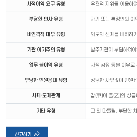
사적이익 요구 유형
우월적 지위를 이용하여
부당한 인사 유형
자기 또는 특정인의 이
비인격적 대우 유형
외모와 신체를 비하하거
기관 이기주의 유형
발주기관이 부담하여야 
업무 불이익 유형
사적 감정 등을 이유로
부당한 민원응대 유형
정당한 사유없이 민원접
사제·도제관계
갑(甲)이 을(乙)의 상
기타 유형
그 외 따돌림, 부당한 
바
신고하기