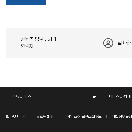
로
가
콘텐츠 담당부서 및
기
감사과
연락처
아
이
콘
주요서비스
서비스지킴이
찾아오시는길
교직원찾기
이메일주소 무단수집거부
대학정보공시