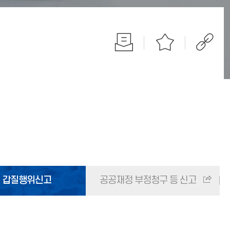
갑질행위신고
공공재정 부정청구 등 신고