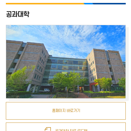
공과대학 전체
공과대학
기계공학과
전기공학과
전자공학부
산업경영공학과
신소재공학과
안전공학과
에너지화학공학과
바이오-로봇시스템공학과
홈페이지 바로가기