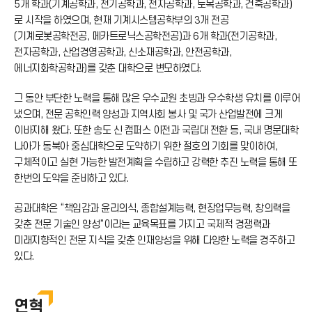
5개 학과(기계공학과, 전기공학과, 전자공학과, 토목공학과, 건축공학과)
로 시작을 하였으며, 현재 기계시스템공학부의 3개 전공
(기계로봇공학전공, 메카트로닉스공학전공)과 6개 학과(전기공학과,
전자공학과, 산업경영공학과, 신소재공학과, 안전공학과,
에너지화학공학과)를 갖춘 대학으로 변모하였다.
그 동안 부단한 노력을 통해 많은 우수교원 초빙과 우수학생 유치를 이루어
냈으며, 전문 공학인력 양성과 지역사회 봉사 및 국가 산업발전에 크게
이바지해 왔다. 또한 송도 신 캠퍼스 이전과 국립대 전환 등, 국내 명문대학
나아가 동북아 중심대학으로 도약하기 위한 절호의 기회를 맞이하여,
구체적이고 실현 가능한 발전계획을 수립하고 강력한 추진 노력을 통해 또
한번의 도약을 준비하고 있다.
공과대학은 “책임감과 윤리의식, 종합설계능력, 현장업무능력, 창의력을
갖춘 전문 기술인 양성”이라는 교육목표를 가지고 국제적 경쟁력과
미래지향적인 전문 지식을 갖춘 인재양성을 위해 다양한 노력을 경주하고
있다.
연혁