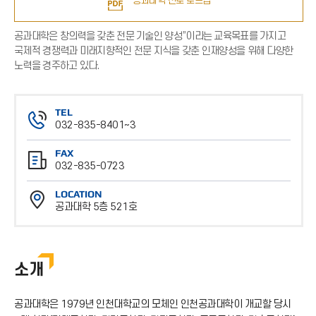
공과대학 진로 로드맵
공과대학은 창의력을 갖춘 전문 기술인 양성”이라는 교육목표를 가지고
국제적 경쟁력과 미래지향적인 전문 지식을 갖춘 인재양성을 위해 다양한
노력을 경주하고 있다.
TEL
032-835-8401~3
전
FAX
화
032-835-0723
번
팩
호
LOCATION
스
공과대학 5층 521호
번
위
호
치
소개
공과대학은 1979년 인천대학교의 모체인 인천공과대학이 개교할 당시