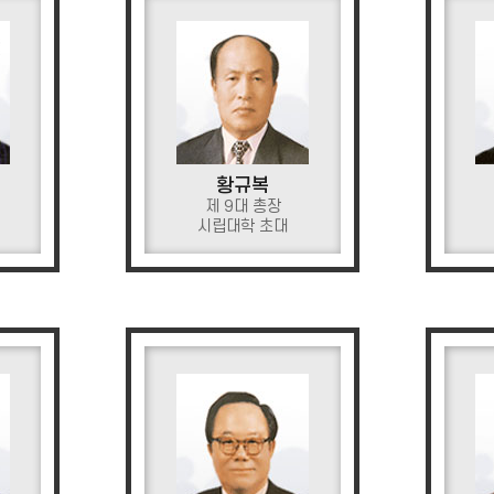
황규복
제 9대 총장
시립대학 초대