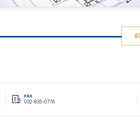
홈
FAX
032-835-0776
팩
스
번
호