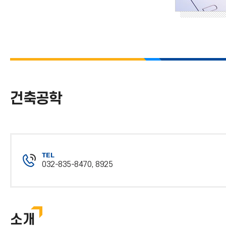
건축공학
TEL
032-835-8470, 8925
전
화
번
호
소개