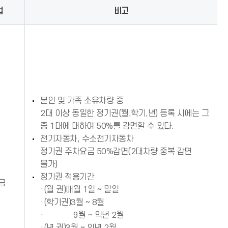
법
비고
본인 및 가족 소유차량 중
2대 이상 동일한 정기권(월,학기,년) 등록 시에는 그
중 1대에 대하여 50%를 감면할 수 있다.
전기자동차, 수소전기자동차
정기권 주차요금 50%감면(2대차량 중복 감면
불가)
정기권 적용기간
금
·(월 권)매월 1일 ~ 말일
·(학기권)3월 ~ 8월
· 9월 ~ 익년 2월