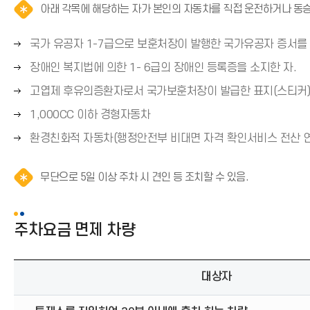
아래 각목에 해당하는 자가 본인의 자동차를 직접 운전하거나 동승한
오
국가 유공자 1-7급으로 보훈처장이 발행한 국가유공자 증서를 
른
오
장애인 복지법에 의한 1- 6급의 장애인 등록증을 소지한 자.
쪽
른
오
고엽제 후유의증환자로서 국가보훈처장이 발급한 표지(스티커)를
화
쪽
른
살
오
1,000CC 이하 경형자동차
화
쪽
표
른
살
오
환경친화적 자동차(행정안전부 비대면 자격 확인서비스 전산 
화
(
쪽
표
른
살
→
화
(
쪽
표
)
알
무단으로 5일 이상 주차 시 견인 등 조치할 수 있음.
살
→
화
(
림
표
)
살
→
(
(
표
*
)
주차요금 면제 차량
→
(
아
)
이
→
콘
)
대상자
)