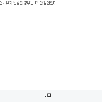
알
감면사유가 발생할 경우는 1개만 감면한다)
림
(
*
아
이
콘
)
비고