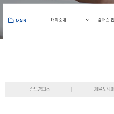
대학소개
캠퍼스 
송도캠퍼스
제물포캠