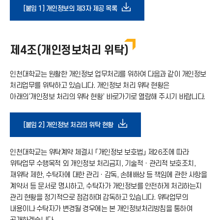
다
[붙임 1] 개인정보의 제3자 제공 목록
가
운
기
제4조(개인정보처리 위탁)
로
아
인천대학교는 원활한 개인정보 업무처리를 위하여 다음과 같이 개인정보
드
처리업무를 위탁하고 있습니다. 개인정보 처리 위탁 현황은
아래의‘개인정보 처리의 위탁 현황’ 바로가기로 열람해 주시기 바랍니다.
이
아
콘
다
[붙임 2] 개인정보 처리의 위탁 현황
이
운
인천대학교는 위탁계약 체결시 「개인정보 보호법」 제26조에 따라
콘
위탁업무 수행목적 외 개인정보 처리금지, 기술적ㆍ관리적 보호조치,
로
재위탁 제한, 수탁자에 대한 관리ㆍ감독, 손해배상 등 책임에 관한 사항을
계약서 등 문서로 명시하고, 수탁자가 개인정보를 안전하게 처리하는지
관리 현황을 정기적으로 점검하며 감독하고 있습니다. 위탁업무의
드
내용이나 수탁자가 변경될 경우에는 본 개인정보처리방침을 통하여