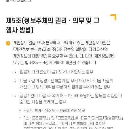
공개하겠습니다.
아
이
제5조(정보주체의 권리 · 의무 및 그
행사 방법)
콘
개인정보 열람 요구: 본교에서 보유하고 있는 개인정보파일은
1
「개인정보 보호법」제35조(개인정보의 열람)에 따라 자신의
개인정보에 대한 열람을 요구할 수 있습니다. 다만, 개인정보열람
요구는 법 제35조 4항에 의하여 제한될 수 있습니다.
오
법률에 따라 열람이 금지되거나 제한되는 경우
른
오
다른 사람의 생명ㆍ신체를 해할 우려가 있거나 다른 사람의
쪽
른
재산과 그 밖의 이익을 부당하게 침해할 우려가 있는 경우
화
쪽
오
살
공공기관이 다음 각 목의 어느 하나에 해당하는 업무를 수행할 때
화
른
표
중대한 지장을 초래하는 경우
살
쪽
(
표
조세의 부과ㆍ징수 또는 환급에 관한 업무
화
→
(
「초ㆍ중등교육법」 및 「고등교육법」에 따른 각급 학교,「평생교육법」
살
)
→
에 따른 평생교육시설, 그 밖의 다른 법률에 따라 설치된
표