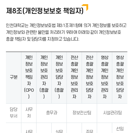
제8조(개인정보보호 책임자)
인천대학교는 개인정보보호법 제31조제1항에 의거 개인정보를 보호하고
개인정보와 관련한 불만을 처리하기 위하여 아래와 같이 개인정보보호
총괄 책임자 및 담당자를 지정하고 있습니다.
개인
개인
개인
전산
전산
영상
영상
정보
정보
정보
총괄
총괄
총괄
총괄
보호
보호
보호
개인
개인
개인
개인
구분
책임
관리
담당
정보
정보
정보
정보
자
자
자
보호
보호
보호
보호
(CPO
(총괄
(총괄
관리
담당
관리
담당
)
)
)
자
자
자
자
담당
사무
총무과
정보전산팀
시설관리팀
부서
처
선임
사무
실무
주무