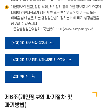
(
→
개인정보의 열람, 정정·삭제, 처리정지 등에 대한 정보주체의 요구에
6
)
대하여 인천대학교가 행한 처분 또는 부작위로 인하여 권리 또는
이익을 침해 받은 자는 행정심판법이 정하는 바에 따라 행정심판을
청구할 수 있습니다.
- 중앙행정심판위원회 : 국번없이 110 (www.simpan.go.kr)
다
[별지] 개인정보 열람 요구서
운
다
[별지] 개인정보 정정·삭제·처리정지 요구서
로
운
다
[별지] 위임장
드
로
운
아
드
제6조(개인정보의 파기절차 및
로
이
파기방법)
아