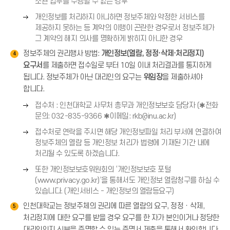
른
(
소관 업무를 수행할 수 없는 경우
살
쪽
→
오
표
개인정보를 처리하지 아니하면 정보주체와 약정한 서비스를
화
)
른
(
제공하지 못하는 등 계약의 이행이 곤란한 경우로서 정보주체가
살
쪽
→
그 계약의 해지 의사를 명확하게 밝히지 아니한 경우
표
화
)
정보주체의 권리행사 방법:
개인정보(열람, 정정·삭제·처리정지)
(
4
살
요구서
→
를 제출하면 접수일로 부터 10일 이내 처리결과를 통지하게
표
)
됩니다. 정보주체가 아닌 대리인의 요구는
위임장
을 제출하셔야
(
합니다.
→
)
오
접수처 : 인천대학교 사무처 총무과 개인정보보호 담당자 (✱전화
른
문의: 032-835-9366 ✱이메일: rkb@inu.ac.kr)
쪽
오
접수처로 연락을 주시면 해당 개인정보파일 처리 부서에 연결하여
화
른
정보주체의 열람 등 개인정보 처리가 법령에 기재된 기간 내에
살
쪽
처리될 수 있도록 하겠습니다.
표
화
오
(
또한 개인정보보호위원회의 ‘개인정보보호 포털
살
른
→
(www.privacy.go.kr)’을 통해서도 개인정보 열람청구를 하실 수
표
쪽
)
있습니다. (개인서비스 - 개인정보의 열람등요구)
(
화
인천대학교는 정보주체의 권리에 따른 열람의 요구, 정정ㆍ삭제,
→
5
살
처리정지에 대한 요구를 받을 경우 요구를 한 자가 본인이거나 정당한
)
표
대리인인지 신분을 증명할 수 있는 증명서 제출을 통해서 확인합니다.