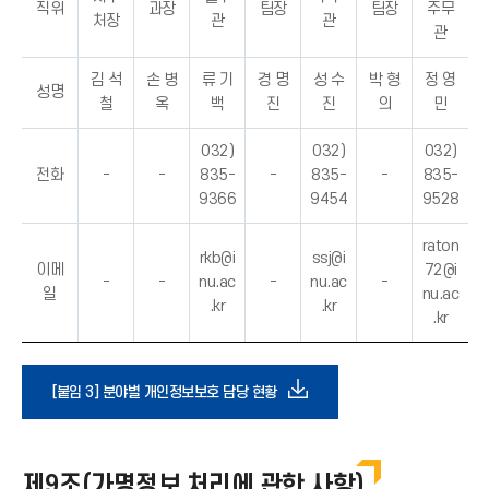
직위
과장
팀장
팀장
주무
처장
관
관
관
김 석
손 병
류 기
경 명
성 수
박 형
정 영
성명
철
옥
백
진
진
의
민
032)
032)
032)
전화
-
-
835-
-
835-
-
835-
9366
9454
9528
raton
rkb@i
ssj@i
이메
72@i
-
-
nu.ac
-
nu.ac
-
일
nu.ac
.kr
.kr
.kr
다
[붙임 3] 분야별 개인정보보호 담당 현황
운
제9조(가명정보 처리에 관한 사항)