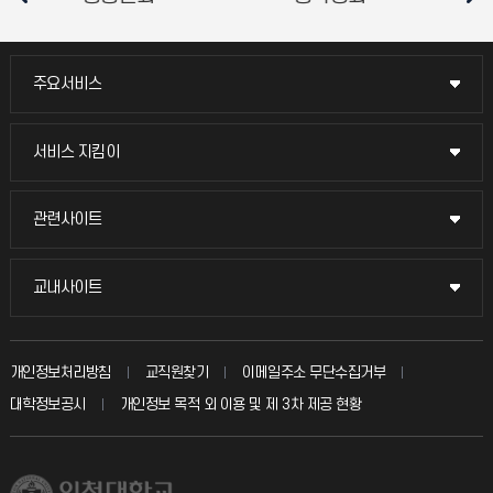
주요서비스
주요서비스
교무회의방송
서비스 지킴이
서비스 지킴이
교수채용
묻고 답하기
관련사이트
관련사이트
시설예약
불친절신고
국방헬프콜
교내사이트
교내사이트
인터넷증명
자주 묻는 질문(FAQ)
발전기금
교수회
입학안내
개인정보처리방침
교직원찾기
이메일주소 무단수집거부
칭찬마당
산학협력단
교육혁신본부
대학정보공시
개인정보 목적 외 이용 및 제 3차 제공 현황
직원채용
학생서비스 지킴이
소비자생활협동조합
국제교류과
취업정보(학생)