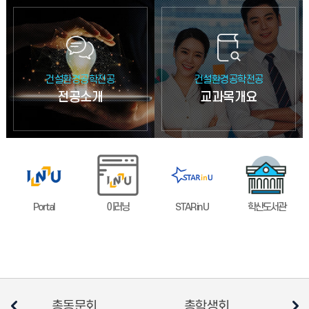
건설환경공학전공
건설환경공학전공
전공소개
교과목개요
Portal
이러닝
STAR in U
학산도서관
총학생회
소비자생활협동조합