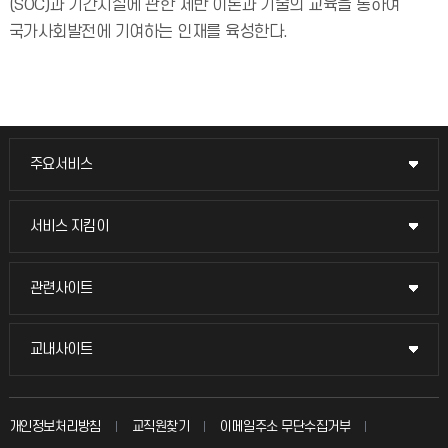
(SOC)과 기간시설에 관한 제반 이론과 기술의 교육을 통하여
국가사회발전에 기여하는 인재를 육성한다.
주요서비스
주요서비스
교무회의방송
서비스 지킴이
서비스 지킴이
교수채용
묻고 답하기
관련사이트
관련사이트
시설예약
불친절신고
국방헬프콜
교내사이트
교내사이트
인터넷증명
자주 묻는 질문(FAQ)
발전기금
교수회
입학안내
개인정보처리방침
교직원찾기
이메일주소 무단수집거부
칭찬마당
산학협력단