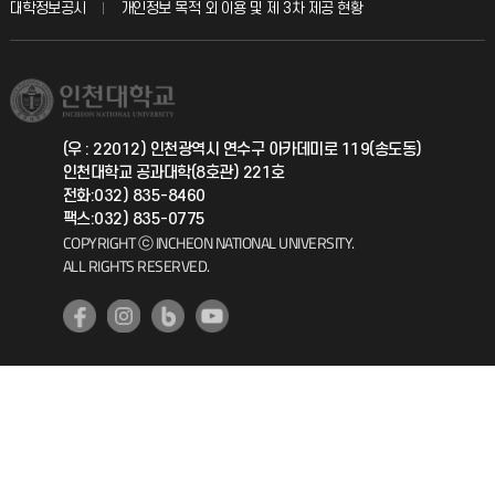
교육혁신본부
대학정보공시
개인정보 목적 외 이용 및 제 3차 제공 현황
직원채용
학생서비스 지킴이
소비자생활협동조합
국제교류과
취업정보(학생)
총동문회
국제지원과
(우 : 22012) 인천광역시 연수구 아카데미로 119(송도동)
인천대학교 공과대학(8호관) 221호
공자아카데미
전화:032) 835-8460
팩스:032) 835-0775
기초교육원
COPYRIGHT ⓒ INCHEON NATIONAL UNIVERSITY.
ALL RIGHTS RESERVED.
공학교육혁신센터
대학생활상담센터
사회봉사센터
생활원