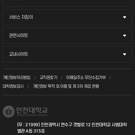
교무회의방송
서비스 지킴이
서비스 지킴이
교수채용
묻고 답하기
관련사이트
관련사이트
시설예약
불친절신고
국방헬프콜
교내사이트
교내사이트
인터넷증명
자주 묻는 질문(FAQ)
발전기금
교수회
입학안내
개인정보처리방침
교직원찾기
이메일주소 무단수집거부
칭찬마당
산학협력단
교육혁신본부
대학정보공시
개인정보 목적 외 이용 및 제 3차 제공 현황
직원채용
학생서비스 지킴이
소비자생활협동조합
국제교류과
취업정보(학생)
총동문회
국제지원과
(우 : 21999) 인천광역시 연수구 갯벌로 12 인천대학교 사범대학
별관 A동 315호
공자아카데미