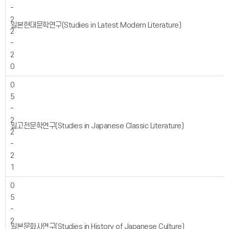
-
2
일본현대문학연구(Studies in Latest Modern Literature)
2
-
2
0
0
5
-
2
일고전문학연구(Studies in Japanese Classic Literature)
2
-
2
1
0
5
-
2
일본문화사연구(Studies in History of Japanese Culture)