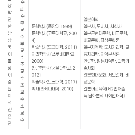
수
상
교
박
수
진
일본어학
부
한
문학박사(중앙대,1999)
일본사, 도시사, 사회사
교
남
문학박사(교토대학교, 200
일본근현대문학, 비교문학,
수
상
4)
비교문화, 표상문화론
부
욱
학술박사(도쿄대학, 2011)
일본지역학, 도시지리학, 교
교
이
지리학박사(쓰쿠바대학교,
통지리학, 지역분석론
수
호
2008)
인류학, 일본지역학, 과학기
조
상
인류학박사(서울대학교, 2
술사회
교
이
012)
일본현대문화, 서브컬처, 비
수
강
학술박사(도쿄대학, 2017)
교문학
조
원
박사(와세다대학, 2010)
일본어교육학(제2언어습
교
이
득,담화분석,사회언어학)
수
석
조
신
교
은
수
진