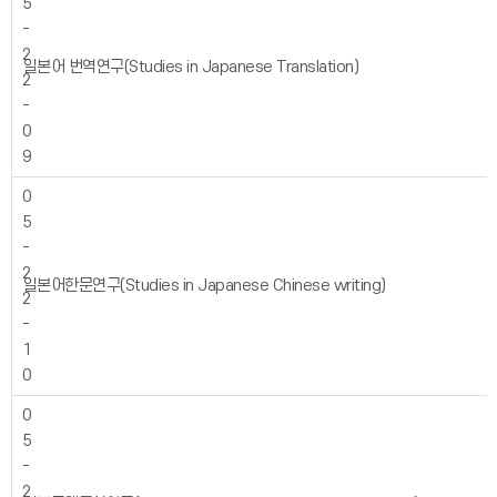
5
-
2
일본어 번역연구(Studies in Japanese Translation)
2
-
0
9
0
5
-
2
일본어한문연구(Studies in Japanese Chinese writing)
2
-
1
0
0
5
-
2