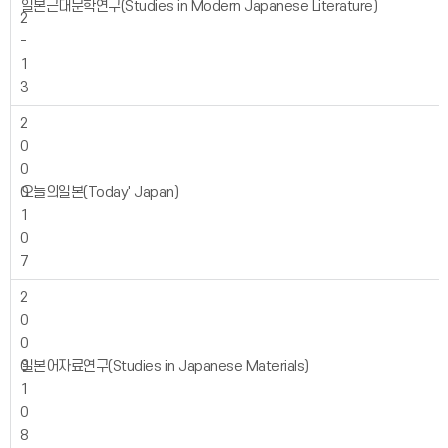
일본근대문학연구(Studies in Modern Japanese Literature)
2
-
1
3
2
0
0
0
오늘의일본(Today' Japan)
1
0
7
2
0
0
0
일본어자료연구(Studies in Japanese Materials)
1
0
8