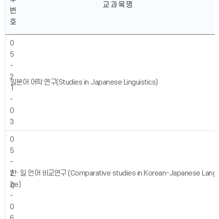
교 과 목 명
번
호
0
5
-
2
일본어 어학 연구(Studies in Japanese Linguistics)
1
-
0
3
0
5
-
2
한· 일 언어 비교연구 (Comparative studies in Korean-Japanese Lang
2
ge)
-
0
6