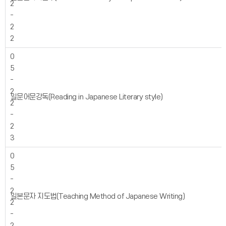
2
-
2
2
0
5
-
2
일문어문강독(Reading in Japanese Literary style)
2
-
2
3
0
5
-
2
일본문자 지도법(Teaching Method of Japanese Writing)
2
-
2