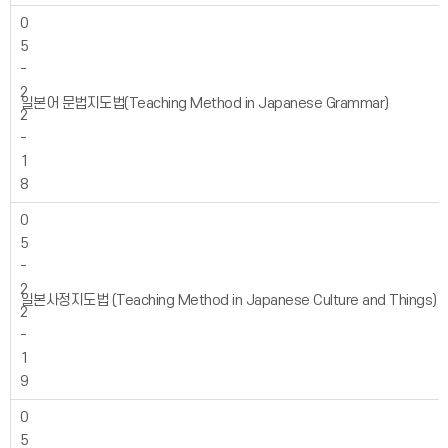
0
5
-
2
일본어 문법지도법(Teaching Method in Japanese Grammar)
2
-
1
8
0
5
-
2
일본사정지도법 (Teaching Method in Japanese Culture and Things)
2
-
1
9
0
5