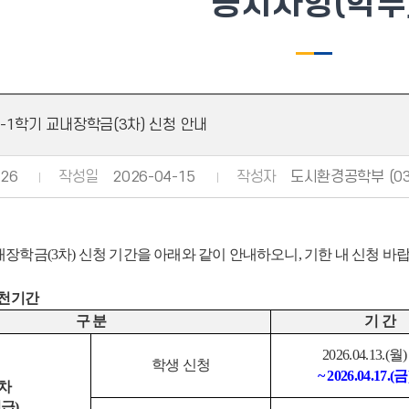
공지사항(학부
6-1학기 교내장학금(3차) 신청 안내
26
작성일
2026-04-15
작성자
도시환경공학부 (032
내장학금
(3
차
)
신청 기간을 아래와 같이 안내하오니
,
기한 내 신청 바
추천기간
구 분
기 간
2026.04.13.(
월
)
학생 신청
~ 2026.04.17.(
금
차
지급
)