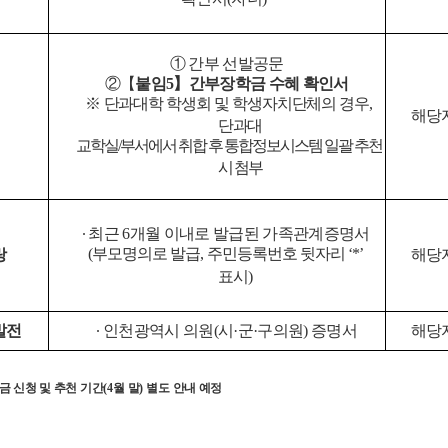
①
간부 선발공문
②【
붙임
5
】
간부장학금 수혜 확인서
※
단과대학 학생회 및 학생자치단체의 경우
,
해당
단과대
교학실
/
부서에서 취합 후 통합정보시스템 일괄 추천
시 첨부
∙
최근
6
개월 이내로 발급된 가족관계증명서
(
부모명의로 발급
,
주민등록번호 뒷자리
‘*’
랑
해당
표시
)
발전
∙
인천광역시 의원
(
시
·
군
·
구의원
)
증명서
해당
 신청 및 추천 기간
(4
월 말
)
별도 안내 예정