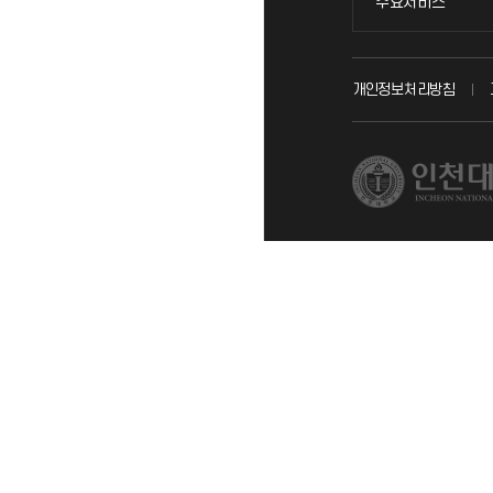
주요서비스
주요서비스
교무회의방송
개인정보처리방침
교수채용
시설예약
인터넷증명
입학안내
직원채용
취업정보(학생)