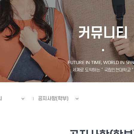
커뮤니티
티
공지사항(학부)