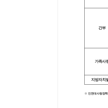
간부
가족사
지방자치
※
인천대사랑장학금