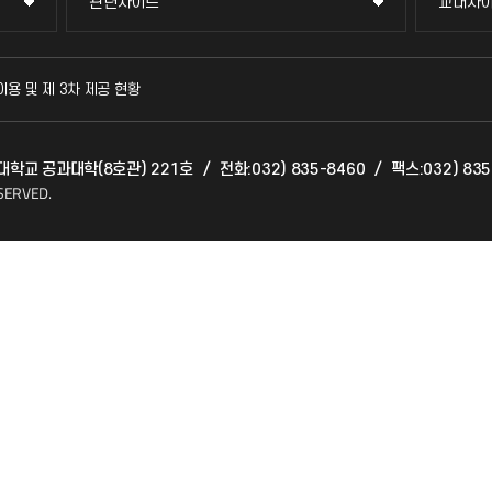
관련사이트
교내사
관련사이트
교내사
국방헬프콜
교수회
이용 및 제 3차 제공 현황
발전기금
교육혁
천대학교 공과대학(8호관) 221호
/
전화:032) 835-8460
/
팩스:032) 835
산학협력단
국제교
SERVED.
소비자생활협동조합
국제지
총동문회
공자아
기초교
공학교
대학생