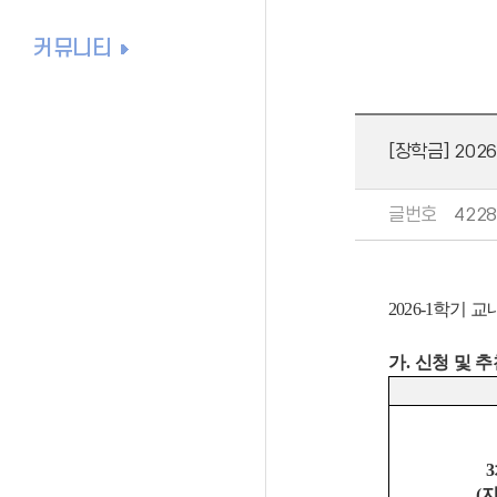
커뮤니티
[장학금] 202
글번호
4228
2026-1
학기 교
가
.
신청 및 
3
(