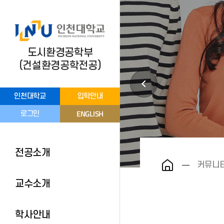
도시환경공학부
(건설환경공학전공)
인천대학교
입학안내
ENGLISH
로그인
전공소개
커뮤니
교수소개
학사안내