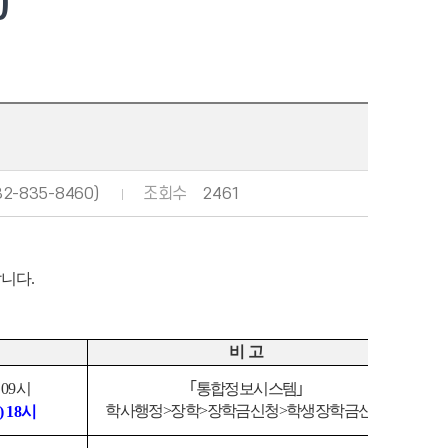
)
-835-8460)
조회수
2461
랍니다
.
비 고
 09
시
｢
통합정보시스템
｣
학사행정
>
장학
>
장학금신청
>
학생장학금신청
) 18
시