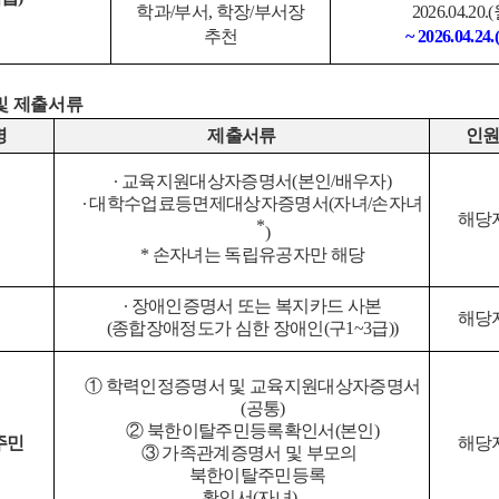
학과
/
부서
,
학장
/
부서장
2026.04.20.(
추천
~ 2026.04.24.(
및 제출서류
명
제출서류
인
∙
교육지원대상자증명서
(
본인
/
배우자
)
∙
대학수업료등면제대상자증명서
(
자녀
/
손자녀
해당
*
)
*
손자녀는 독립유공자만 해당
∙
장애인증명서 또는 복지카드 사본
해당
(
종합장애정도가 심한 장애인
(
구
1~3
급
))
①
학력인정증명서 및 교육지원대상자증명서
(
공통
)
②
북한이탈주민등록확인서
(
본인
)
주민
해당
③
가족관계증명서 및 부모의
북한이탈주민등록
확인서
(
자녀
)