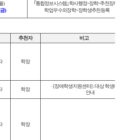
월
)
｢
통합정보시스템
｣
학사행정
>
장학
>
추천장학
>
금
)
학업우수외장학
>
장학생추천등록
원
추천자
비고
자
학장
∙
[
장애학생지원센터
] :
대상 학생에게
자
학장
안내
자
학장