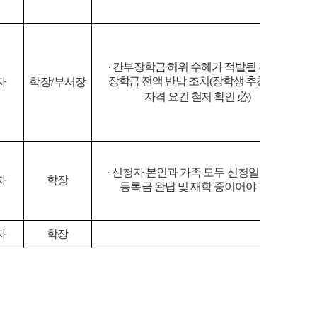
∙
간부장학금 허위 수혜가 적발될 경우
,
장학금 전액 반납 조치
(
장학생 추천 시
자
학장
/
부서장
자격 요건 철저 확인
必
)
∙
신청자 본인과 가족 모두 신청일 기준
자
학장
등록금 완납 및 재학 중이어야 함
자
학장