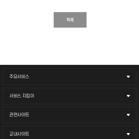
목록
주요서비스
주요서비스
교무회의방송
서비스 지킴이
서비스 지킴이
교수채용
묻고 답하기
관련사이트
관련사이트
시설예약
불친절신고
국방헬프콜
교내사이트
교내사이트