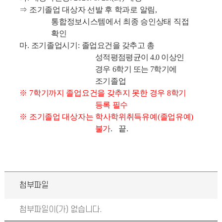
⇒
조기졸업 대상자 선발 후 학과로 알림
,
통합정보시스템에서 최종 승인상태 직접
확인
마
.
조기졸업시기
:
졸업요건을 갖추고 총
성적평점평균이
4.0
이상인
경우
6
학기 또는
7
학기에
조기졸업
※
7
학기까지 졸업요건을 갖추지 못한 경우
8
학기
등록 필수
※
조기졸업 대상자는 학사학위취득유예
(
졸업유예
)
불가
.
끝
.
첨부파일
첨부파일이(가) 없습니다.