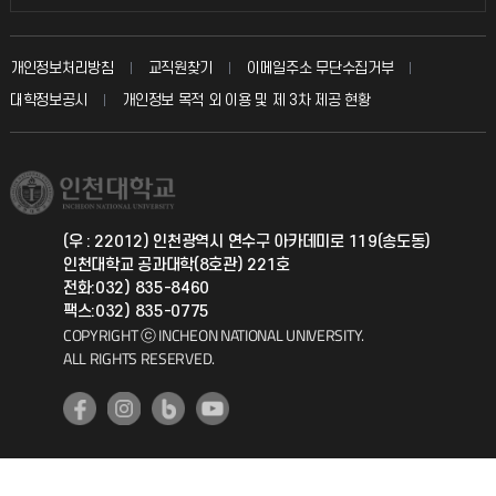
인터넷증명
자주 묻는 질문(FAQ)
발전기금
교수회
입학안내
개인정보처리방침
교직원찾기
이메일주소 무단수집거부
칭찬마당
산학협력단
교육혁신본부
대학정보공시
개인정보 목적 외 이용 및 제 3차 제공 현황
직원채용
학생서비스 지킴이
소비자생활협동조합
국제교류과
취업정보(학생)
총동문회
국제지원과
(우 : 22012) 인천광역시 연수구 아카데미로 119(송도동)
인천대학교 공과대학(8호관) 221호
공자아카데미
전화:032) 835-8460
팩스:032) 835-0775
기초교육원
COPYRIGHT ⓒ INCHEON NATIONAL UNIVERSITY.
ALL RIGHTS RESERVED.
공학교육혁신센터
대학생활상담센터