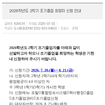
2026학년도 2학기 조기졸업 희망자 신청 안내
글번호
426634
작성일
2026-07-03
작성자
도시환경공학부 (032-835-8460)
조회수
370
2026
학년도
2
학기 조기졸업자를 아래와 같이
선발하고자 하오니
조기졸업을 희망하는 학생은 기한
내 신청하여 주시기 바랍니다
.
가
.
신청기간
:
2026. 7. 20.(
월
) ~ 8. 21.(
금
)
나
.
신청자격
: 2
학년
2
학기
(4
개 학기
)
까지의
평점평균이
4.0
이상인 자
※
3
학년
1
학기
(5
학기
)
개시전 학생
다
.
신청메뉴
:
포탈
󰋼
통합정보시스템
󰋼
학사행정
󰋼
졸업
󰋼
조기졸업관리
󰋼
조기졸업신청
라
.
대상자선정
: 2026. 8. 25.(
화
)
예정