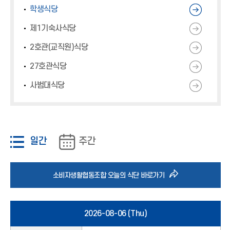
*
*
*
학생식당
아
아
아
이
이
이
제1기숙사식당
콘
콘
콘
2호관(교직원)식당
)
)
)
27호관식당
사범대식당
일간
주간
바
소비자생활협동조합 오늘의 식단 바로가기
로
2026-08-06 (Thu)
가