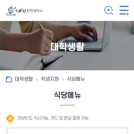
대학생활
대학생활
학생지원
식당메뉴
식당메뉴
알
알
알
외부인도 식사가능, 카드 및 현금 결제 가능
림
림
림
(
(
(