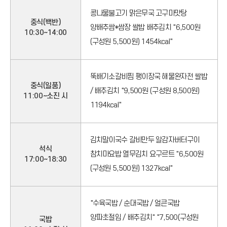
콩나물불고기 맑은무국 고구마맛탕
기
중식(백반)
양배추쌈*쌈장 쌀밥 배추김치 "6,500원
10:30~14:00
(구성원 5,500원) 1454kcal"
아
이
뚝배기소갈비찜 팽이장국 해물완자전 쌀밥
중식(일품)
/ 배추김치 "9,500원 (구성원 8,500원)
11:00~소진 시
콘
1194kcal"
김치말이국수 갈비만두 알감자버터구이
석식
참치마요밥 열무김치 요구르트 "6,500원
17:00~18:30
(구성원 5,500원) 1327kcal"
"수육국밥 / 순대국밥 / 얼큰국밥
양파초절임 / 배추김치" "7,500(구성원
국밥